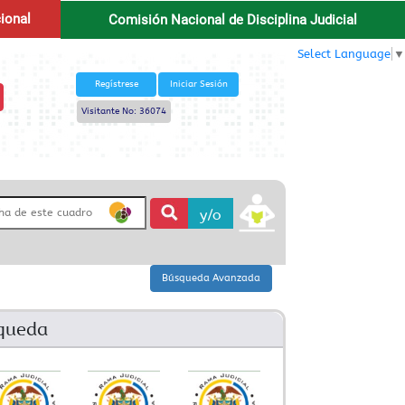
ional
Comisión Nacional de Disciplina Judicial
Select Language
▼
Regístrese
Iniciar Sesión
Visitante No: 36074
y/o
squeda