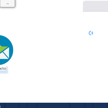
→
Previous
acto
BOLETI
s